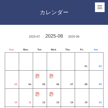
カレンダー
2025-08
2025-07
2025-09
Sun.
Mon.
Tue.
Wed.
Thu.
Fri.
Sat.
01
02
03
04
05
06
07
08
09
10
11
12
13
14
15
16